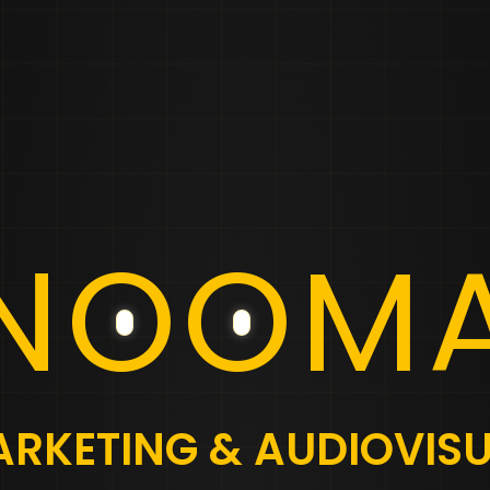
N
O
O
M
RKETING & AUDIOVIS