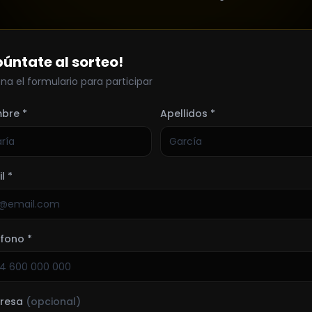
púntate al sorteo!
ena el formulario para participar
bre *
Apellidos *
l *
fono *
resa
(opcional)