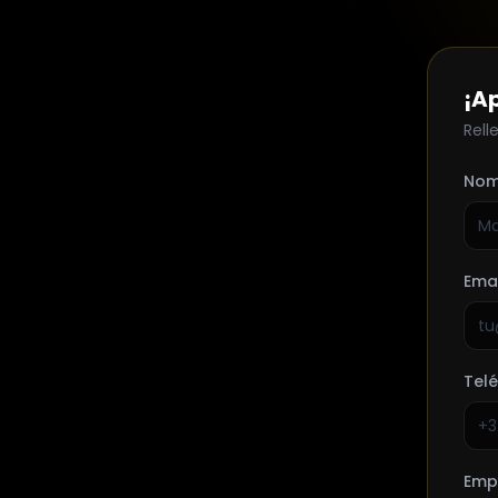
¡A
Rell
Nom
Emai
Telé
Emp