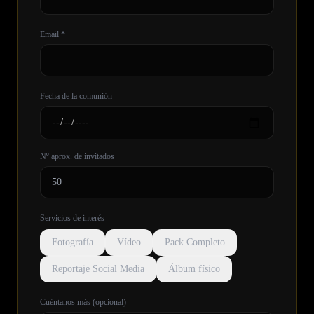
Email *
Fecha de la comunión
Nº aprox. de invitados
Servicios de interés
Fotografía
Vídeo
Pack Completo
Reportaje Social Media
Álbum físico
Cuéntanos más (opcional)